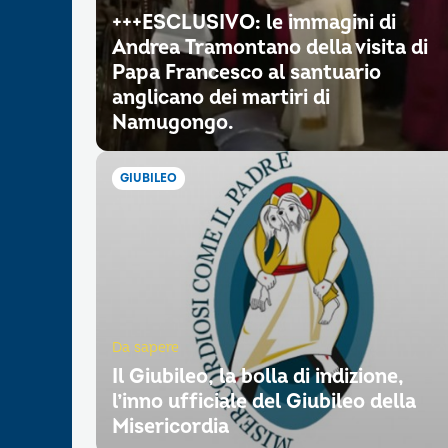
+++ESCLUSIVO: le immagini di
Andrea Tramontano della visita di
Papa Francesco al santuario
anglicano dei martiri di
Namugongo.
GIUBILEO
Da sapere
Il Giubileo, la bolla di indizione,
l’inno ufficiale del Giubileo della
Misericordia