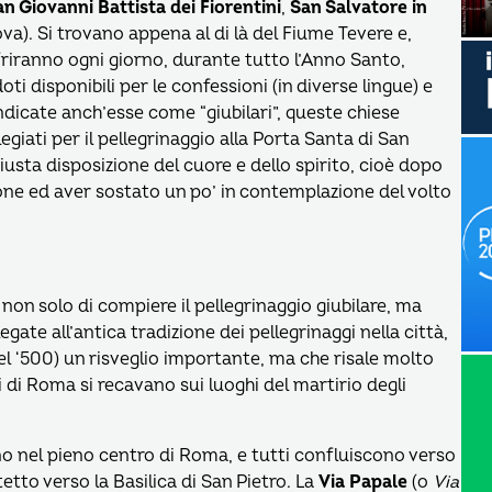
an Giovanni Battista dei Fiorentini
,
San Salvatore in
a). Si trovano appena al di là del Fiume Tevere e,
friranno ogni giorno, durante tutto l’Anno Santo,
oti disponibili per le confessioni (in diverse lingue) e
ndicate anch’esse come “giubilari”, queste chiese
egiati per il pellegrinaggio alla Porta Santa di San
iusta disposizione del cuore e dello spirito, cioè dopo
ione ed aver sostato un po’ in contemplazione del volto
non solo di compiere il pellegrinaggio giubilare, ma
egate all’antica tradizione dei pellegrinaggi nella città,
nel ‘500) un risveglio importante, ma che risale molto
i di Roma si recavano sui luoghi del martirio degli
no nel pieno centro di Roma, e tutti confluiscono verso
etto verso la Basilica di San Pietro. La
Via Papale
(o
Via