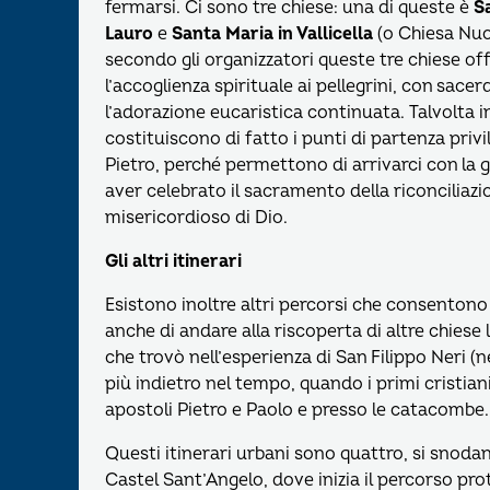
fermarsi. Ci sono tre chiese: una di queste è
S
Lauro
e
Santa Maria in Vallicella
(o Chiesa Nuov
secondo gli organizzatori queste tre chiese of
l’accoglienza spirituale ai pellegrini, con sacerd
l’adorazione eucaristica continuata. Talvolta i
costituiscono di fatto i punti di partenza privil
Pietro, perché permettono di arrivarci con la g
aver celebrato il sacramento della riconciliaz
misericordioso di Dio.
Gli altri itinerari
Esistono inoltre altri percorsi che consentono 
anche di andare alla riscoperta di altre chiese l
che trovò nell’esperienza di San Filippo Neri (
più indietro nel tempo, quando i primi cristian
apostoli Pietro e Paolo e presso le catacombe.
Questi itinerari urbani sono quattro, si snoda
Castel Sant’Angelo, dove inizia il percorso prot