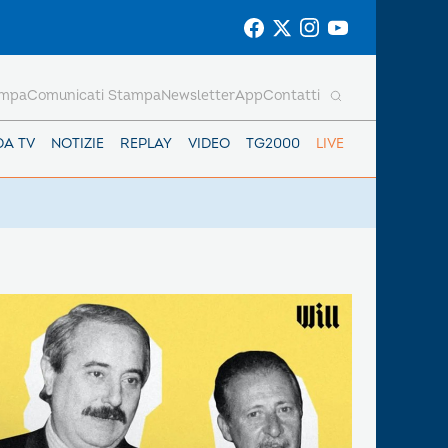
ampa
Comunicati Stampa
Newsletter
App
Contatti
DA TV
NOTIZIE
REPLAY
VIDEO
TG2000
LIVE