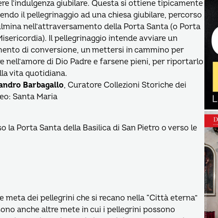
re l’indulgenza giubilare. Questa si ottiene tipicamente
ndo il pellegrinaggio ad una chiesa giubilare, percorso
lmina nell’attraversamento della Porta Santa (o Porta
Misericordia). Il pellegrinaggio intende avviare un
ento di conversione, un mettersi in cammino per
e nell’amore di Dio Padre e farsene pieni, per riportarlo
lla vita quotidiana.
andro Barbagallo
, Curatore Collezioni Storiche dei
leo: Santa Maria
la Porta Santa della Basilica di San Pietro o verso le
le meta dei pellegrini che si recano nella “Città eterna”
 sono anche altre mete in cui i pellegrini possono