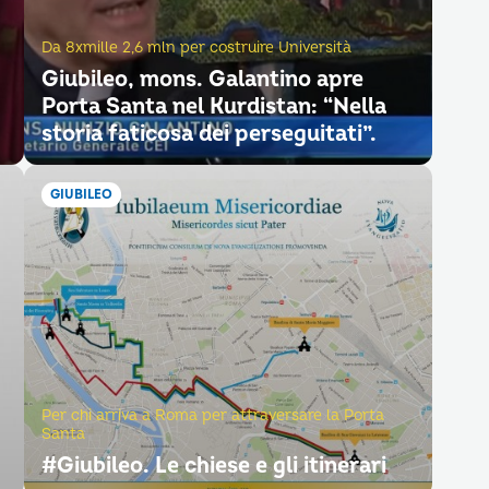
Da 8xmille 2,6 mln per costruire Università
Giubileo, mons. Galantino apre
Porta Santa nel Kurdistan: “Nella
storia faticosa dei perseguitati”.
GIUBILEO
Per chi arriva a Roma per attraversare la Porta
Santa
#Giubileo. Le chiese e gli itinerari