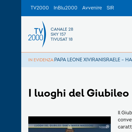
TV2000
InBlu2000
Avvenire
SIR
CANALE 28
SKY 157
TIVUSAT 18
PAPA LEONE XIV
IRAN
ISRAELE – H
IN EVIDENZA:
I luoghi del Giubileo
Il Giu
conver
caratt