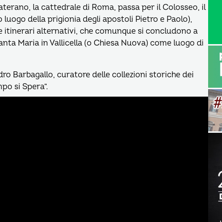
Laterano, la cattedrale di Roma, passa per il Colosseo, il
uogo della prigionia degli apostoli Pietro e Paolo),
e itinerari alternativi, che comunque si concludono a
anta Maria in Vallicella (o Chiesa Nuova) come luogo di
ro Barbagallo, curatore delle collezioni storiche dei
po si Spera”.