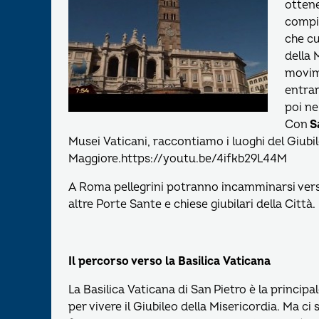
ottene
compie
che cu
della 
movim
entrar
poi ne
Con
S
Musei Vaticani, raccontiamo i luoghi del Giubi
Maggiore.https://youtu.be/4ifkb29L44M
A Roma pellegrini potranno incamminarsi verso 
altre Porte Sante e chiese giubilari della Città.
Il percorso verso la Basilica Vaticana
La Basilica Vaticana di San Pietro è la principa
per vivere il Giubileo della Misericordia. Ma ci