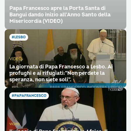
Papa Francesco apre la Porta Santa di
Bangui dando inizio all’Anno Santo della
Misericordia (VIDEO)
#LESBO
VIDEO
La giornata di Papa Francesco a Lesbo. Ai
profughi e ai rifugiati:”Non perdete la
speranza, non siete soli”.
#PAPAFRANCESCO
video