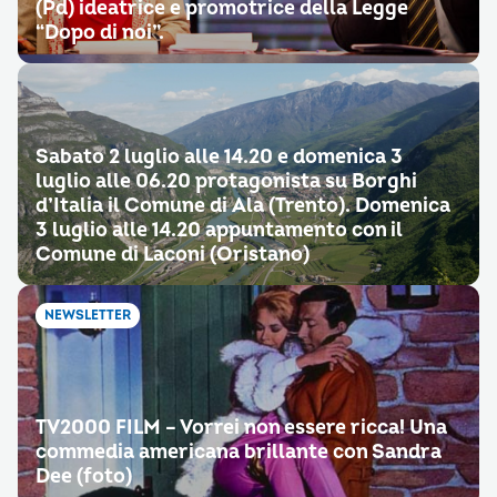
(Pd) ideatrice e promotrice della Legge
“Dopo di noi”.
Sabato 2 luglio alle 14.20 e domenica 3
luglio alle 06.20 protagonista su Borghi
d’Italia il Comune di Ala (Trento). Domenica
3 luglio alle 14.20 appuntamento con il
Comune di Laconi (Oristano)
NEWSLETTER
TV2000 FILM – Vorrei non essere ricca! Una
commedia americana brillante con Sandra
Dee (foto)