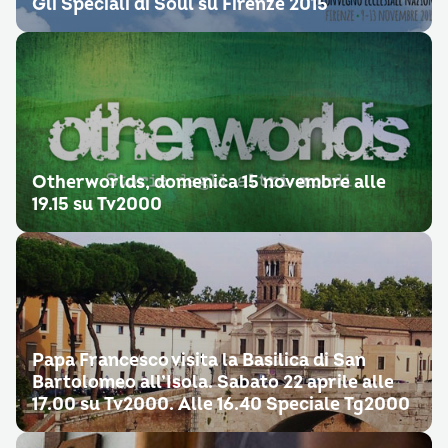
Gli Speciali di Soul su Firenze 2015
Otherworlds, domenica 15 novembre alle
19.15 su Tv2000
Papa Francesco visita la Basilica di San
Bartolomeo all’Isola. Sabato 22 aprile alle
17.00 su Tv2000. Alle 16.40 Speciale Tg2000