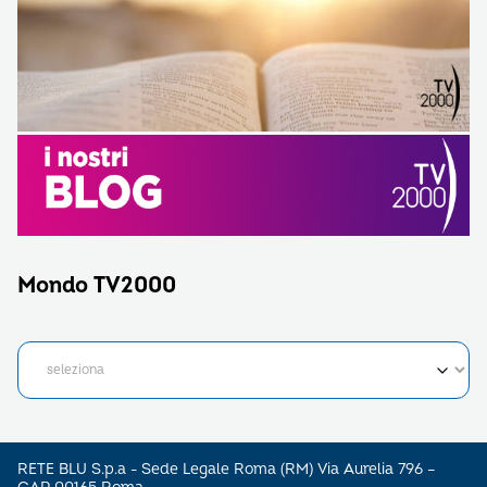
Mondo TV2000
RETE BLU S.p.a - Sede Legale Roma (RM) Via Aurelia 796 –