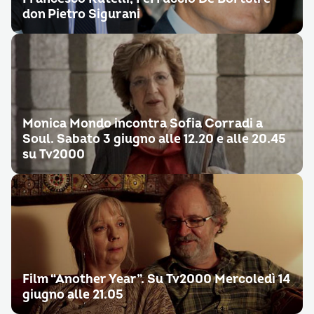
don Pietro Sigurani
Monica Mondo incontra Sofia Corradi a
Soul. Sabato 3 giugno alle 12.20 e alle 20.45
su Tv2000
Film “Another Year”. Su Tv2000 Mercoledì 14
giugno alle 21.05