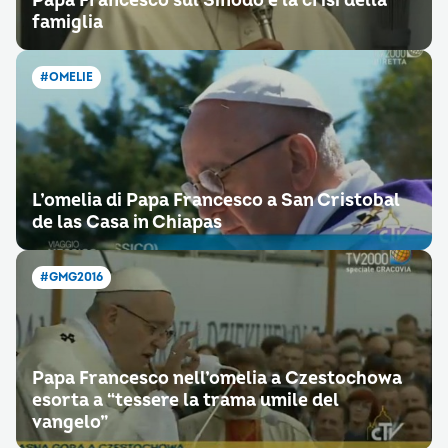
Papa Francesco sul Sinodo e la crisi della
famiglia
#OMELIE
L’omelia di Papa Francesco a San Cristobal
de las Casa in Chiapas
#GMG2016
Papa Francesco nell’omelia a Czestochowa
esorta a “tessere la trama umile del
vangelo”