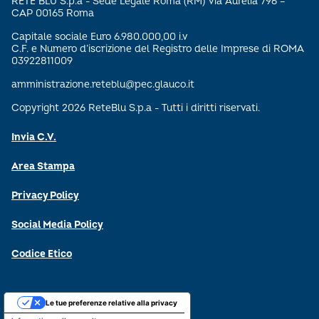
RETE BLU S.p.a - Sede Legale Roma (RM) Via Aurelia 796 –
CAP 00165 Roma
Capitale sociale Euro 6.980.000,00 i.v
C.F. e Numero d’iscrizione del Registro delle Imprese di ROMA
03922811009
amministrazione.reteblu@pec.glauco.it
Copyright 2026 ReteBlu S.p.a - Tutti i diritti riservati.
Invia C.V.
Area Stampa
Privacy Policy
Social Media Policy
Codice Etico
Le tue preferenze relative alla privacy