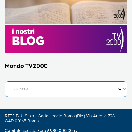
Mondo TV2000
RETE BLU S.p.a - Sede Legale Roma (RM) Via Aurelia 796 –
CAP 00165 Roma
Capitale sociale Euro 6.980.000,00 i.v