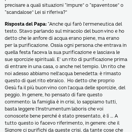
precisare a quali situazioni “impure” o “spaventose” o
“scandalose” Lei si riferiva?”
Risposta del Papa:
“Anche qui farò l’ermeneutica del
testo. Stavo parlando sul miracolo del buon vino e ho
detto che le anfore di acqua erano piene, ma erano
per la purificazione. Ossia ogni persona che entrava in
quella festa faceva la sua purificazione e lasciava le
sue sporcizie spirituali. E’ un rito di purificazione prima
di entrare in una casa, o anche nel tempio. Un rito che
noi adesso abbiamo nell’acqua benedetta: è rimasto
questo di quel rito ebraico. Ho detto che proprio
Gesù fa il più buon vino con l’acqua delle sporcizie, del
peggio. In genere, ho pensato di fare questo
commento: la famiglia è in crisi, lo sappiamo tutti,
basta leggere l’Instrumentum laboris che voi
conoscete bene perché è stato presentato, è lì … A
tutto questo io facevo riferimento, in genere: che il
Signore ci purifichi da queste crisi, da tante cose che