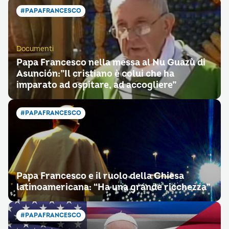
#PAPAFRANCESCO
Documenti
Papa Francesco nella messa al Nu Guazù di
Asunción:”Il cristiano è colui che ha
imparato ad ospitare, ad accogliere”
#PAPAFRANCESCO
Papa Francesco e il ruolo della Chiesa
latinoamericana: “Ha una grande ricchezza”
#PAPAFRANCESCO