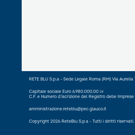
RETE BLU S.p.a - Sede Legale Roma (RM) Via Aureli
Capitale sociale Euro 6.980.000,00 i.v
C.F. e Numero d’iscrizione del Registro delle Impre
amministrazione.reteblu@pec.glauco.it
Copyright 2026 ReteBlu S.p.a - Tutti i diritti riservati.