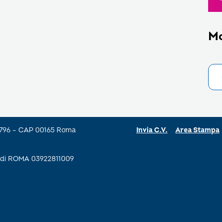
M
a 796 – CAP 00165 Roma
Invia C.V.
Area Stampa
se di ROMA 03922811009