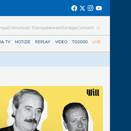
ampa
Comunicati Stampa
Newsletter
App
Contatti
DA TV
NOTIZIE
REPLAY
VIDEO
TG2000
LIVE