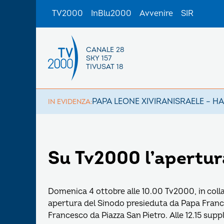
TV2000
InBlu2000
Avvenire
SIR
CANALE 28
SKY 157
TIVUSAT 18
PAPA LEONE XIV
IRAN
ISRAELE – H
IN EVIDENZA:
Su Tv2000 l’apertur
Domenica 4 ottobre alle 10.00 Tv2000, in colla
apertura del Sinodo presieduta da Papa France
Francesco da Piazza San Pietro. Alle 12.15 supp