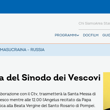
Chi Siamo
Area St
PROGRAMMI
DOCFILM
GUI
AMAS
UCRAINA – RUSSIA
a del Sinodo dei Vescovi
borazione con il Ctv, trasmetterà la Santa Messa di
sco mentre alle 12.00 l’Angelus recitato da Papa
lica alla Beata Vergine del Santo Rosario di Pompei.