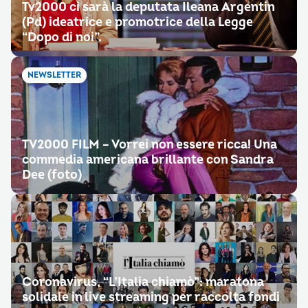
Tv2000 ci sarà la deputata Ileana Argentin
(Pd) ideatrice e promotrice della Legge
“Dopo di noi”.
NEWSLETTER
TV2000 FILM – Vorrei non essere ricca! Una
commedia americana brillante con Sandra
Dee (foto)
Coronavirus, “L’Italia chiamò”: maratona
solidale in live streaming per raccolta fondi