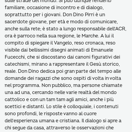
sulle strade del mondo. Si può dunque renderlo
familiare, occasione di incontro e di dialogo,
soprattutto per i giovani. Don Dino Pirri è un
sacerdote giovane, per età e modo di comunicare,
anche sulla rete; è stato a lungo responsabile dell’ACR,
ora è parroco nella sua regione, le Marche. A lui il
compito di spiegare il Vangelo, reso cronaca, reso
visibile dai bellissimi disegni animati di Emanuele
Fucecchi, che si discostano dai canoni figurativi dei
catechismi, mirano a rappresentare il Gesù storico,
reale. Don Dino dedica poi gran parte del tempo alle
domande dei ragazzi che sono ospiti di volta in volta
nel programma. Non pubblico, ma persone chiamate
una ad una, cercando nelle varie realtà del mondo
cattolico e con un tam tam agli amici, anche i più
scettici e distanti. Lo stile è colloquiale, i contenuti
sono profondi, le risposte vanno al cuore
dell’esperienza umana e cristiana. Il dialogo si apre a
chi segue da casa, attraverso le osservazioni che