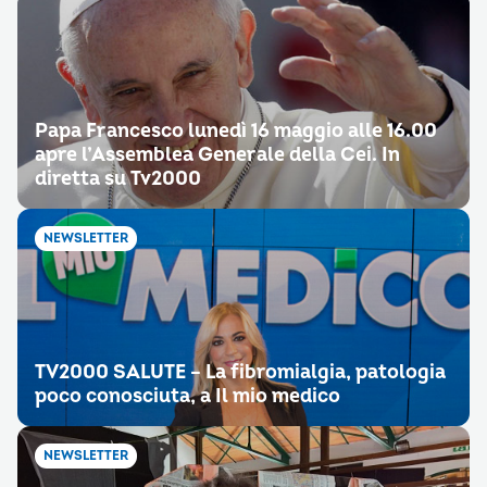
Papa Francesco lunedì 16 maggio alle 16.00
apre l’Assemblea Generale della Cei. In
diretta su Tv2000
NEWSLETTER
TV2000 SALUTE – La fibromialgia, patologia
poco conosciuta, a Il mio medico
NEWSLETTER