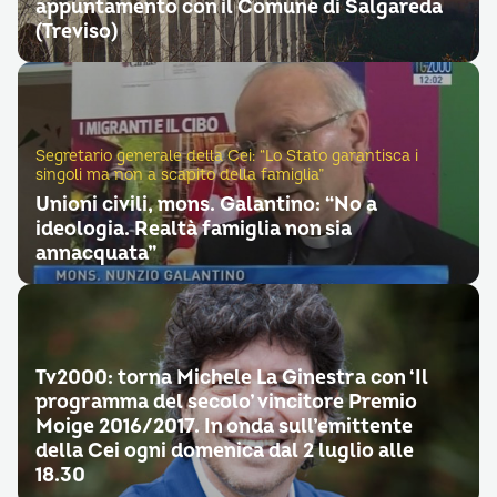
appuntamento con il Comune di Salgareda
(Treviso)
Segretario generale della Cei: “Lo Stato garantisca i
singoli ma non a scapito della famiglia”
Unioni civili, mons. Galantino: “No a
ideologia. Realtà famiglia non sia
annacquata”
Tv2000: torna Michele La Ginestra con ‘Il
programma del secolo’ vincitore Premio
Moige 2016/2017. In onda sull’emittente
della Cei ogni domenica dal 2 luglio alle
18.30