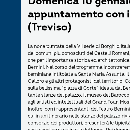
Domenica 10 gennaio
appuntamento con i
(Treviso)
La nona puntata della VII serie di Borghi d’Ita
dei comuni più conosciuti dei Castelli Romani, 
che per l’importanza storica ed architettonica
Bernini. Nel corso del programma incontreremo 
berniniana intitolata a Santa Maria Assunta, i
Galloro e gli altri protagonisti del territorio. 
sulla bellissima “piazza di Corte”, ideata dal B
tante stanze del palazzo, il museo del Barocco
agli artisti ed intellettuali del Grand Tour. M
Inoltre, con i rappresentanti del Teatro Bernini 
cui in un itinerario nelle stanze del palazzo riv
consorzio dei produttori, presenterà le tipicità