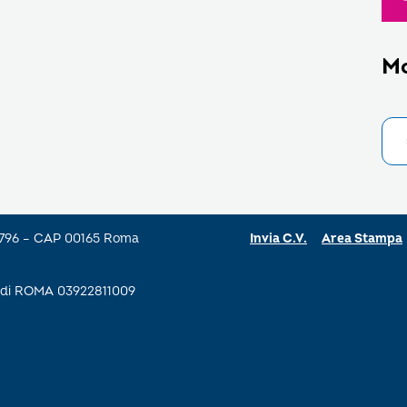
M
a 796 – CAP 00165 Roma
Invia C.V.
Area Stampa
se di ROMA 03922811009