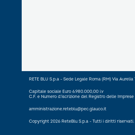
RETE BLU S.p.a - Sede Legale Roma (RM) Via Aureli
Capitale sociale Euro 6.980.000,00 i.v
C.F. e Numero d’iscrizione del Registro delle Impre
amministrazione.reteblu@pec.glauco.it
Copyright 2026 ReteBlu S.p.a - Tutti i diritti riservati.