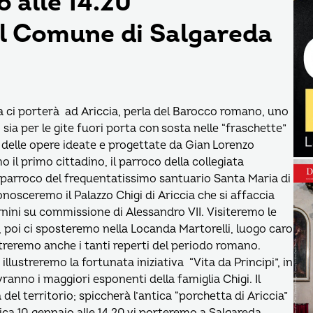
 alle 14.20
l Comune di Salgareda
lia ci porterà ad Ariccia, perla del Barocco romano, uno
sia per le gite fuori porta con sosta nelle “fraschette”
 delle opere ideate e progettate da Gian Lorenzo
il primo cittadino, il parroco della collegiata
l parroco del frequentatissimo santuario Santa Maria di
Conosceremo il Palazzo Chigi di Ariccia che si affaccia
ernini su commissione di Alessandro VII. Visiteremo le
, poi ci sposteremo nella Locanda Martorelli, luogo caro
ostreremo anche i tanti reperti del periodo romano.
illustreremo la fortunata iniziativa “Vita da Principi”, in
ivranno i maggiori esponenti della famiglia Chigi. Il
 del territorio; spiccherà l’antica “porchetta di Ariccia”