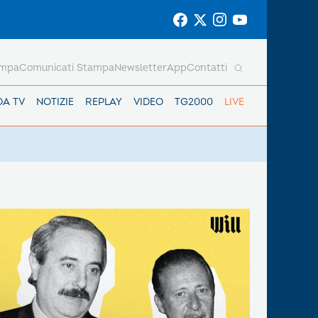
ampa
Comunicati Stampa
Newsletter
App
Contatti
DA TV
NOTIZIE
REPLAY
VIDEO
TG2000
LIVE