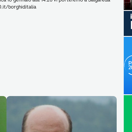
ica 10 gennaio alle 14.20 vi porteremo a Salgareda
.it/borghiditalia