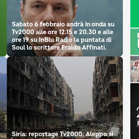
Sabato 6 febbraio andrà in onda su
Tv2000 alle ore 12.15 e 20.30 e alle
ore 19 su InBlu Radio la puntata di
Soul lo scrittore Eraldo Affinati.
Siria: reportage Tv2000, Aleppo si