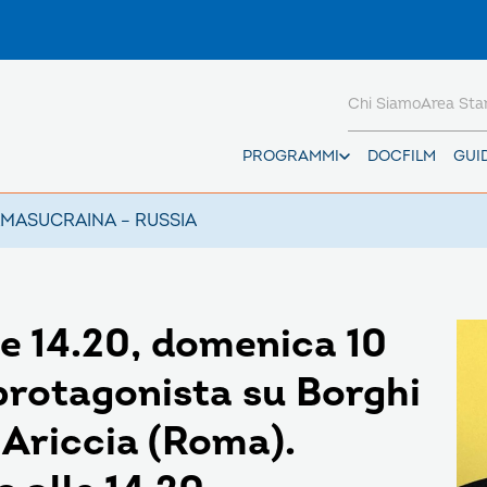
Chi Siamo
Area St
PROGRAMMI
DOCFILM
GUI
AMAS
UCRAINA – RUSSIA
le 14.20, domenica 10
protagonista su Borghi
i Ariccia (Roma).