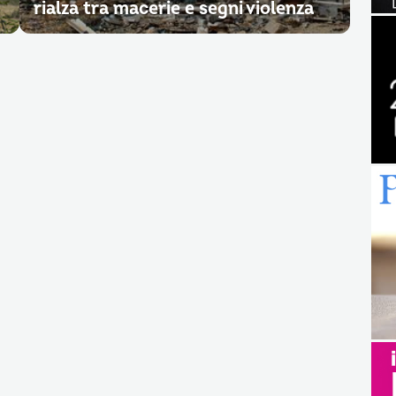
rialza tra macerie e segni violenza