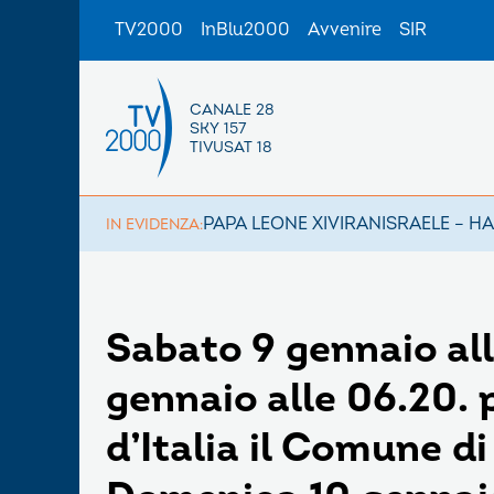
TV2000
InBlu2000
Avvenire
SIR
CANALE 28
SKY 157
TIVUSAT 18
PAPA LEONE XIV
IRAN
ISRAELE – H
IN EVIDENZA:
Sabato 9 gennaio al
gennaio alle 06.20. 
d’Italia il Comune d