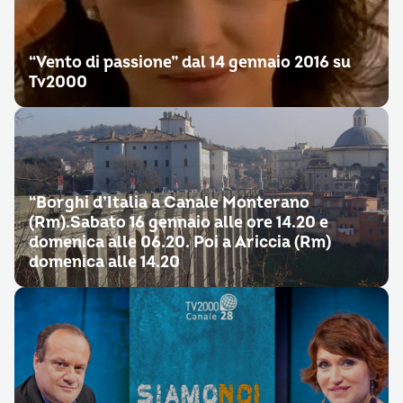
“Vento di passione” dal 14 gennaio 2016 su
Tv2000
“Borghi d’Italia a Canale Monterano
(Rm).Sabato 16 gennaio alle ore 14.20 e
domenica alle 06.20. Poi a Ariccia (Rm)
domenica alle 14.20