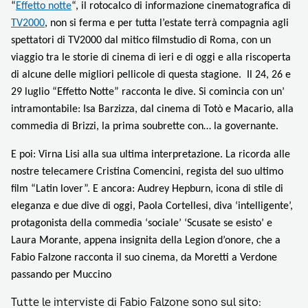
“
Effetto notte
“, il rotocalco di informazione cinematografica di
TV2000
, non si ferma e per tutta l’estate terrà compagnia agli
spettatori di TV2000 dal mitico filmstudio di Roma, con un
viaggio tra le storie di cinema di ieri e di oggi e alla riscoperta
di alcune delle migliori pellicole di questa stagione.
Il 24, 26 e
29 luglio “
Effetto Notte” racconta le dive. Si comincia con un’
intramontabile: Isa Barzizza, dal cinema di Totò e Macario, alla
commedia di Brizzi, la prima soubrette con… la governante.
E poi: Virna Lisi alla sua ultima interpretazione. La ricorda alle
nostre telecamere Cristina Comencini, regista del suo ultimo
film “Latin lover”.
E ancora: Audrey Hepburn, icona di stile di
eleganza e due dive di oggi, Paola Cortellesi, diva ‘intelligente’,
protagonista della commedia ‘sociale’ ‘Scusate se esisto’ e
Laura Morante, appena insignita della Legion d’onore, che a
Fabio Falzone racconta il suo cinema, da Moretti a Verdone
passando per Muccino
Tutte le interviste di Fabio Falzone sono sul sito: