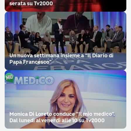
serata su Tv2000
Un nuova settimana insieme a “Il Diario di
Papa Francesco”
Monica Di Loreto conduce “Il mio medico”.
Dal lunedì al venerdì alle 10 su Tv2000