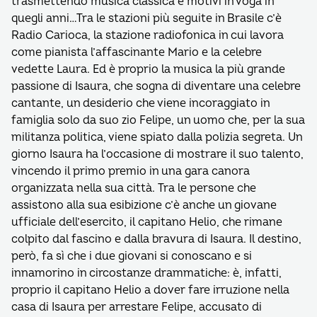
trasmettendo musica classica e motivi in voga in
quegli anni…Tra le stazioni più seguite in Brasile c’è
Radio Carioca, la stazione radiofonica in cui lavora
come pianista l’affascinante Mario e la celebre
vedette Laura. Ed è proprio la musica la più grande
passione di Isaura, che sogna di diventare una celebre
cantante, un desiderio che viene incoraggiato in
famiglia solo da suo zio Felipe, un uomo che, per la sua
militanza politica, viene spiato dalla polizia segreta. Un
giorno Isaura ha l’occasione di mostrare il suo talento,
vincendo il primo premio in una gara canora
organizzata nella sua città. Tra le persone che
assistono alla sua esibizione c’è anche un giovane
ufficiale dell’esercito, il capitano Helio, che rimane
colpito dal fascino e dalla bravura di Isaura. Il destino,
però, fa sì che i due giovani si conoscano e si
innamorino in circostanze drammatiche: è, infatti,
proprio il capitano Helio a dover fare irruzione nella
casa di Isaura per arrestare Felipe, accusato di