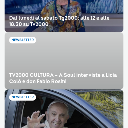
Dal lunedì al sabato Tg2000: alle 12 e alle
18.30 su Tv2000
NEWSLETTER
TV2000 CULTURA – A Soul interviste a Licia
Colò e don Fabio Rosini
NEWSLETTER