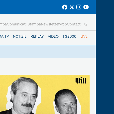
ampa
Comunicati Stampa
Newsletter
App
Contatti
DA TV
NOTIZIE
REPLAY
VIDEO
TG2000
LIVE