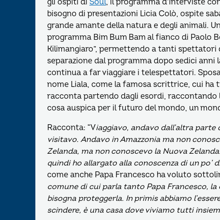
gli ospiti di
Soul
, il programma d’interviste 
bisogno di presentazioni Licia Colò, ospite saba
grande amante della natura e degli animali. Una
programma Bim Bum Bam al fianco di Paolo Bonol
Kilimangiaro”, permettendo a tanti spettatori
separazione dal programma dopo sedici anni l
continua a far viaggiare i telespettatori. Sposa
nome Liala, come la famosa scrittrice, cui ha t
racconta partendo dagli esordi, raccontando le
cosa auspica per il futuro del mondo, un mon
Racconta: “V
iaggiavo, andavo dall’altra part
visitavo. Andavo in Amazzonia ma non conoscev
Zelanda, ma non conoscevo la Nuova Zelanda. 
quindi ho allargato alla conoscenza di un po’ d
come anche Papa Francesco ha voluto sottoline
comune di cui parla tanto Papa Francesco, la 
bisogna proteggerla. In primis abbiamo l’esse
scindere, è una casa dove viviamo tutti insie