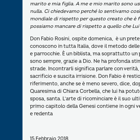
marito e mia figlia. A me e mio marito sono usc
nulla. Ci chiedevamo perché lo sentivamo così
mondiale di rispetto per questo creato che è 
possiamo mancare di rispetto a quello che Lui 
Don Fabio Rosini, ospite domenica, è un prete
conoscono in tutta Italia, dove il metodo dell
e parrocchie. È un biblista, ma soprattutto un 
sono sempre, grazie a Dio. Ne ha profonda stim
strade. Incontrarli significa parlare con verità,
sacrificio e suscita irrisione. Don Fabio è resti
riferimento, anche se è meno severo, dice, dopo
Quaresima di Chiara Corbella, che lui ha pot
sposa, santa. L’arte di ricominciare è il suo ulti
primo capitolo della Genesi contiene in ogni v
e redenta
15 Febbraio 2018