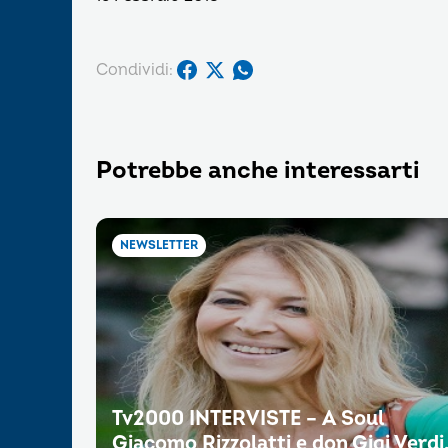
Condividi:
Potrebbe anche interessarti
NEWSLETTER
Tv2000 INTERVISTE – A Soul
Giacomo Rizzolatti e don Gigi Verdi