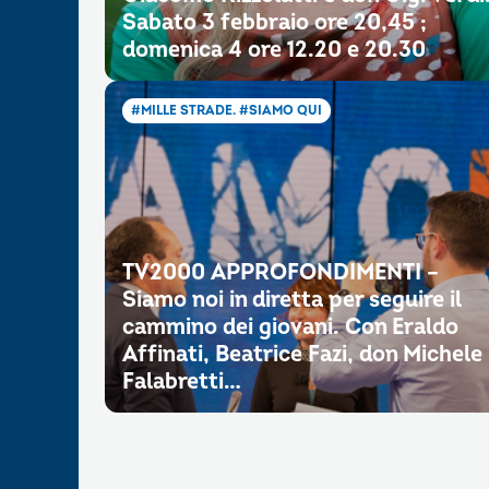
Sabato 3 febbraio ore 20,45 ;
domenica 4 ore 12.20 e 20.30
#MILLE STRADE. #SIAMO QUI
TV2000 APPROFONDIMENTI –
Siamo noi in diretta per seguire il
cammino dei giovani. Con Eraldo
Affinati, Beatrice Fazi, don Michele
Falabretti…