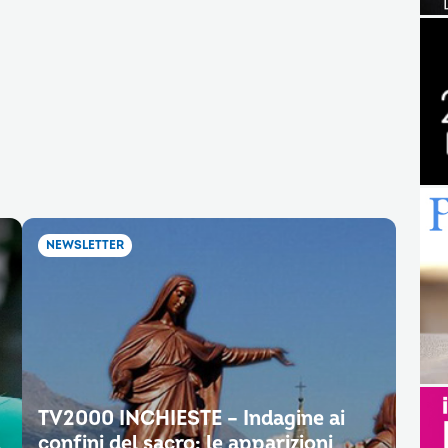
NEWSLETTER
TV2000 INCHIESTE – Indagine ai
.
confini del sacro: le apparizioni