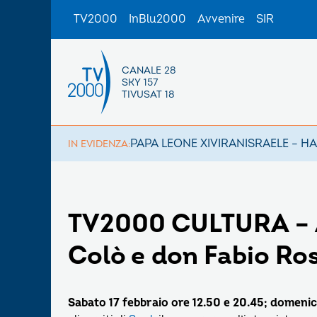
TV2000
InBlu2000
Avvenire
SIR
CANALE 28
SKY 157
TIVUSAT 18
PAPA LEONE XIV
IRAN
ISRAELE – H
IN EVIDENZA:
TV2000 CULTURA – A 
Colò e don Fabio Ros
Sabato 17 febbraio ore 12.50 e 20.45; domenic