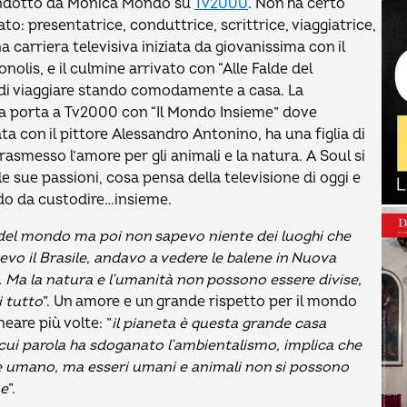
condotto da Monica Mondo su
Tv2000
. Non ha certo
to: presentatrice, conduttrice, scrittrice, viaggiatrice,
 carriera televisiva iniziata da giovanissima con il
is, e il culmine arrivato con “Alle Falde del
 di viaggiare stando comodamente a casa. La
a porta a Tv2000 con “Il Mondo Insieme” dove
ta con il pittore Alessandro Antonino, ha una figlia di
rasmesso l’amore per gli animali e la natura. A Soul si
 sue passioni, cosa pensa della televisione di oggi e
do da custodire…insieme.
e del mondo ma poi non sapevo niente dei luoghi che
o il Brasile, andavo a vedere le balene in Nuova
Ma la natura e l’umanità non possono essere divise,
i tutto
”. Un amore e un grande rispetto per il mondo
are più volte: ”
il pianeta è questa grande casa
cui parola ha sdoganato l’ambientalismo, implica che
re umano, ma esseri umani e animali non si possono
me
”.