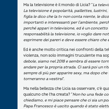
Ma la televisione è il mondo di Licia? “
La televi
La televisione è popolarità, paillettes, lustri
figlia le dico che la tv non conta niente, le 
importanti e interessanti per l’ambiente, perc
perché appari in televisione, ed è un concett
responsabilità la televisione, io voglio dare n
esprimere dei pareri e deve essere chiaro che è
Ed è anche molto critica nei confronti della te
violenza, non solo immagini truculente ma sop
debole, siamo nel 2018 e sembra di essere torn
andare per la propria strada. Ci sarà poi un r
sempre di più per apparire sexy, ma dopo che ti 
torneranno a vestirsi
”.
Ma nella bellezza che Licia sa osservare, c’è 
qualcuno che l’ha creata? “
Non ho una fede cos
chiediamo, e mi piace pensare che ci sia un poi
Papa Francesco è uscito quando è stato eletto