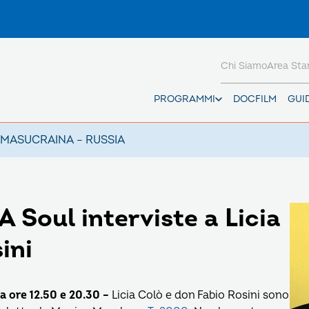
Chi Siamo
Area St
PROGRAMMI
DOCFILM
GUI
AMAS
UCRAINA – RUSSIA
Soul interviste a Licia
ini
a ore 12.50 e 20.30 –
Licia Colò e don Fabio Rosini sono