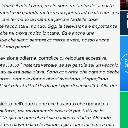
sione è il mio lavoro, ma io sono un “animale” a parte.
ni, mentre io quando mi fermano per strada e sto con mia
dico che fermano la mamma perché fa delle cose
hé racconta il mondo. Oggi la televisione è importante
o che mi trova molto lontana. Ed è anche una
otizie che siano sempre corrette e vere, posso anche
 il mio parere
”.
levisione odierna, complice di veicolare eccessiva
rattutto “
violenza verbale, se sei gentile sei un vecchio,
ati all’età della clava. Sono convinta che ognuno debba
itorno…come le donne che si svestono, si spogliano
sei tolta tutto? Perdi ogni tipo di sensualità. Alla fine
qualcosa nell’educazione che ha avuto che rimanda a
ì forte, ma mi domando cosa c’è poi, tutti ce lo
. Voglio credere che ci sia qualcosa d’altro. Quando
, ero davanti la televisione a guardare insieme a mio