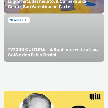
la giornata del malato, il Carnevale di
Cento, San Valentino nell’arte
NEWSLETTER
TV2000 CULTURA – A Soul interviste a Licia
Colò e don Fabio Rosini