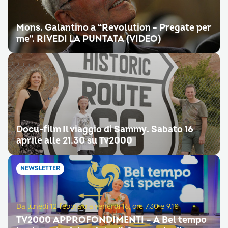
Mons. Galantino a “Revolution – Pregate per
me”. RIVEDI LA PUNTATA (VIDEO)
Docu-film Il viaggio di Sammy. Sabato 16
aprile alle 21.30 su Tv2000
NEWSLETTER
Da lunedì 12 febbraio a venerdì 16, ore 7.30 e 9.10
TV2000 APPROFONDIMENTI – A Bel tempo