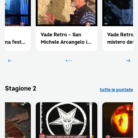
 –
Vade Retro – San
Vade Retro – 
 una festa
Michele Arcangelo il
mistero delle
s e inganni
Principe delle milizie
bianche
celesti
Stagione 2
tutte le puntate