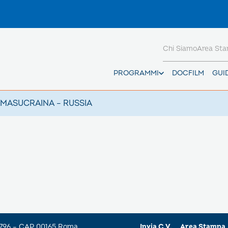
Chi Siamo
Area St
PROGRAMMI
DOCFILM
GUI
AMAS
UCRAINA – RUSSIA
a 796 – CAP 00165 Roma
Invia C.V.
Area Stampa