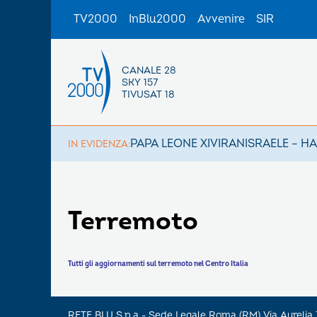
TV2000
InBlu2000
Avvenire
SIR
CANALE 28
SKY 157
TIVUSAT 18
PAPA LEONE XIV
IRAN
ISRAELE – H
IN EVIDENZA:
Terremoto
Tutti gli aggiornamenti sul terremoto nel Centro Italia
RETE BLU S.p.a - Sede Legale Roma (RM) Via Aureli