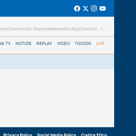
ampa
Comunicati Stampa
Newsletter
App
Contatti
DA TV
NOTIZIE
REPLAY
VIDEO
TG2000
LIVE
Privacy Policy
Social Media Policy
Codice Etico