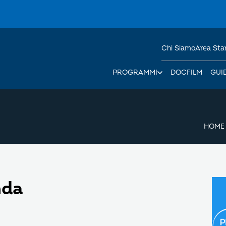
Chi Siamo
Area St
PROGRAMMI
DOCFILM
GUI
HOME
nda