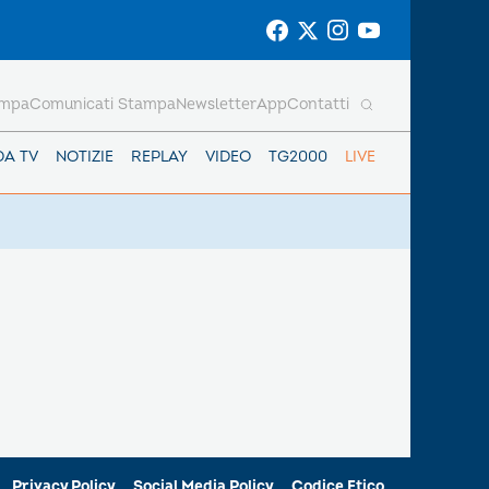
ampa
Comunicati Stampa
Newsletter
App
Contatti
DA TV
NOTIZIE
REPLAY
VIDEO
TG2000
LIVE
Privacy Policy
Social Media Policy
Codice Etico