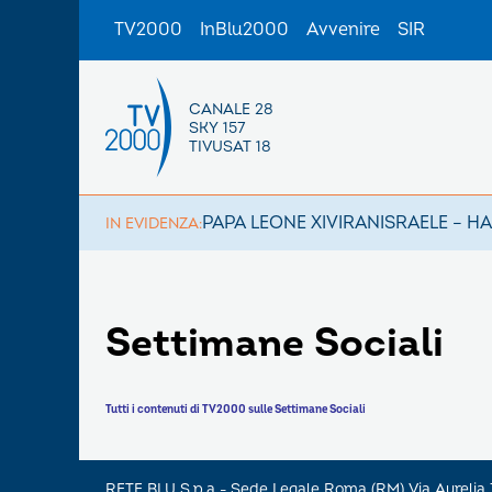
TV2000
InBlu2000
Avvenire
SIR
CANALE 28
SKY 157
TIVUSAT 18
PAPA LEONE XIV
IRAN
ISRAELE – H
IN EVIDENZA:
Settimane Sociali
Tutti i contenuti di TV2000 sulle Settimane Sociali
RETE BLU S.p.a - Sede Legale Roma (RM) Via Aureli