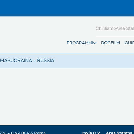
Chi Siamo
Area St
PROGRAMMI
DOCFILM
GUI
AMAS
UCRAINA – RUSSIA
a 796 – CAP 00165 Roma
Invia C.V.
Area Stampa