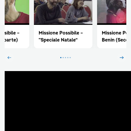
ssibile –
Missione Possibile –
Missione Poss
a parte)
“Speciale Natale”
Benin (Seco
parte)