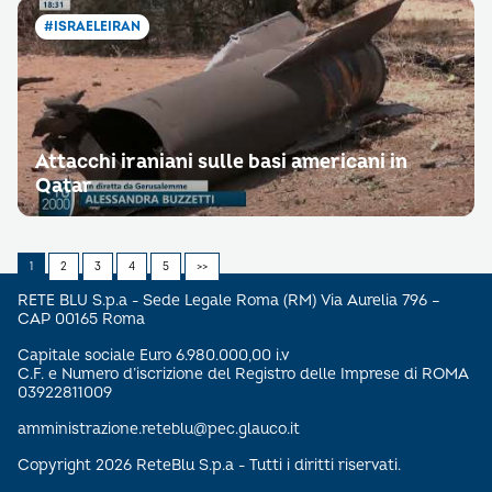
#ISRAELEIRAN
Attacchi iraniani sulle basi americani in
Qatar
1
2
3
4
5
>>
RETE BLU S.p.a - Sede Legale Roma (RM) Via Aurelia 796 –
CAP 00165 Roma
Capitale sociale Euro 6.980.000,00 i.v
C.F. e Numero d’iscrizione del Registro delle Imprese di ROMA
03922811009
amministrazione.reteblu@pec.glauco.it
Copyright 2026 ReteBlu S.p.a - Tutti i diritti riservati.