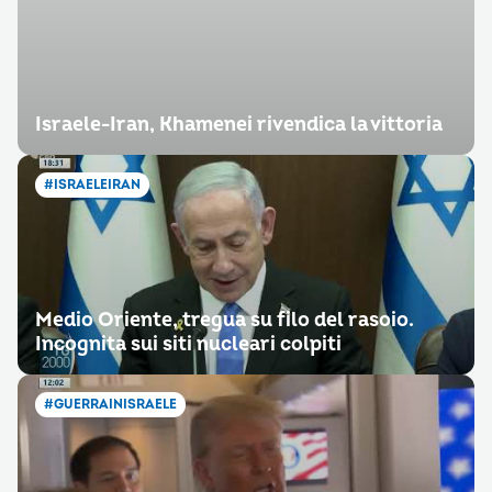
Israele-Iran, Khamenei rivendica la vittoria
#ISRAELEIRAN
Medio Oriente, tregua su filo del rasoio.
Incognita sui siti nucleari colpiti
#GUERRAINISRAELE