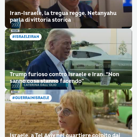
Iran-Israele, la tregua regge. Netanyahu
parla di vittoria storica
#ISRAELEIRAN
Trump furioso contro Israele e Iran: “Non
sanno cosa stanno facendo”
#GUERRAINISRAELE
Israele, a Tel Aviv nel quartiere colpito dai