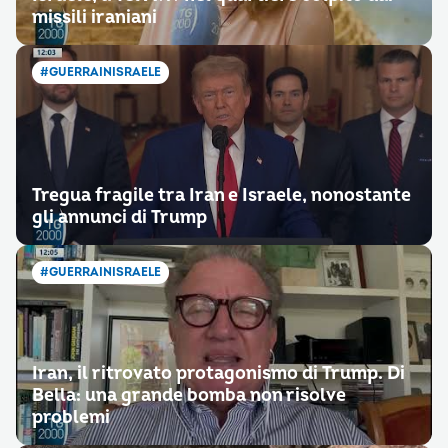
missili iraniani
#GUERRAINISRAELE
Tregua fragile tra Iran e Israele, nonostante
gli annunci di Trump
#GUERRAINISRAELE
Iran, il ritrovato protagonismo di Trump. Di
Bella: una grande bomba non risolve
problemi