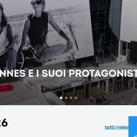
ANNES E I SUOI PROTAGONIST
26
tutti i video