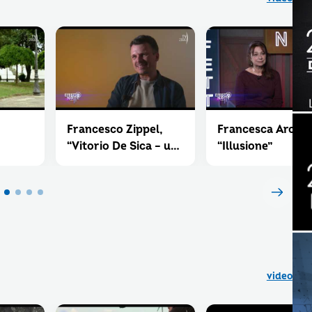
Francesco Zippel,
Francesca Archib
“Vitorio De Sica – una
“Illusione”
vita in scena”
video