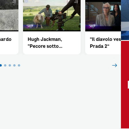
nardo
Hugh Jackman,
“Il diavolo veste
“Pecore sotto
Prada 2”
copertura”