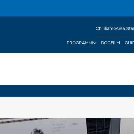
Chi Siamo
Area St
PROGRAMMI
DOCFILM
GUI