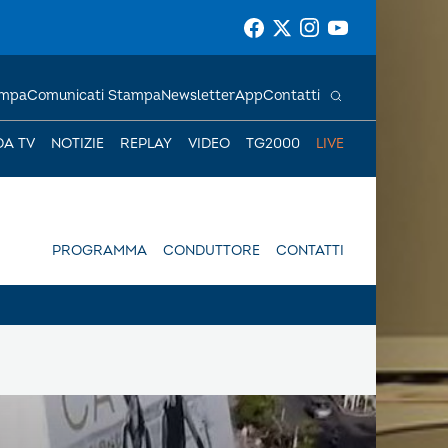
ampa
Comunicati Stampa
Newsletter
App
Contatti
DA TV
NOTIZIE
REPLAY
VIDEO
TG2000
LIVE
PROGRAMMA
CONDUTTORE
CONTATTI