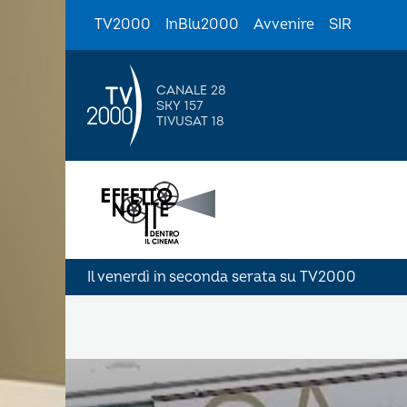
TV2000
InBlu2000
Avvenire
SIR
CANALE 28
SKY 157
TIVUSAT 18
Il venerdì in seconda serata su TV2000