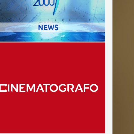
Liza Minnelli compie
80 anni