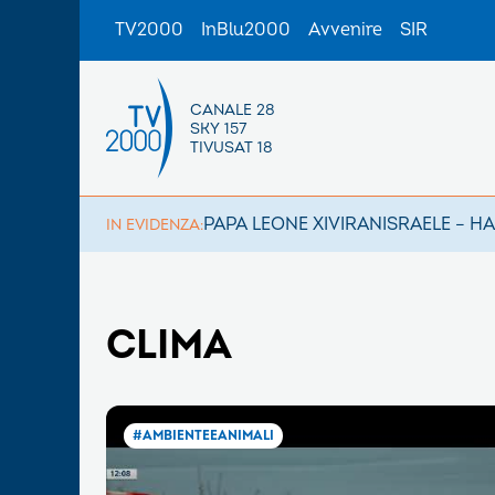
TV2000
InBlu2000
Avvenire
SIR
CANALE 28
SKY 157
TIVUSAT 18
PAPA LEONE XIV
IRAN
ISRAELE – H
IN EVIDENZA:
CLIMA
#AMBIENTEEANIMALI