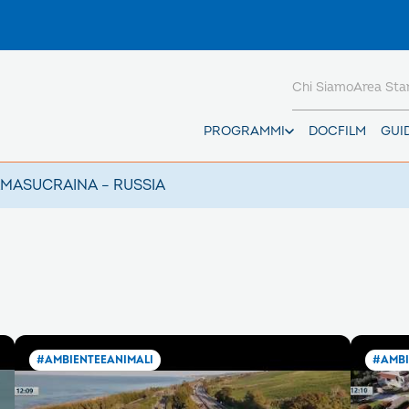
Chi Siamo
Area St
PROGRAMMI
DOCFILM
GUI
AMAS
UCRAINA – RUSSIA
#AMBIENTEEANIMALI
#AMBI