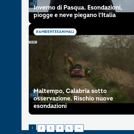
Inverno di Pasqua. Esondazioni,
piogge e neve piegano l’Italia
#AMBIENTEEANIMALI
Maltempo, Calabria sotto
osservazione. Rischio nuove
esondazioni
1
2
3
4
5
>>