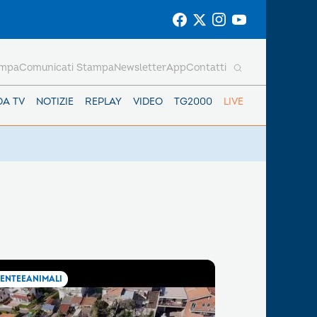
ampa
Comunicati Stampa
Newsletter
App
Contatti
DA TV
NOTIZIE
REPLAY
VIDEO
TG2000
LIVE
ENTEEANIMALI