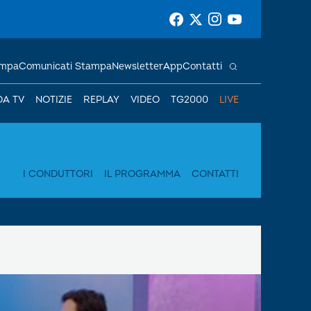
ampa
Comunicati Stampa
Newsletter
App
Contatti
DA TV
NOTIZIE
REPLAY
VIDEO
TG2000
LIVE
I CONDUTTORI
IL PROGRAMMA
CONTATTI