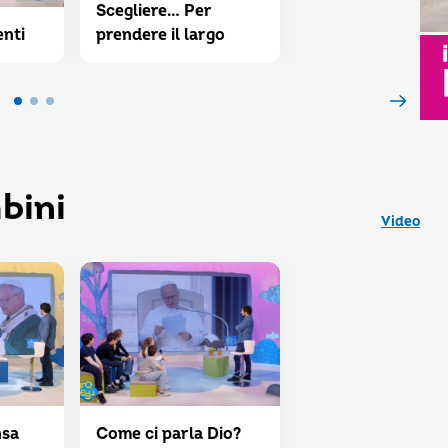
Scegliere… Per
nti
prendere il largo
bini
Video
nsa
Come ci parla Dio?