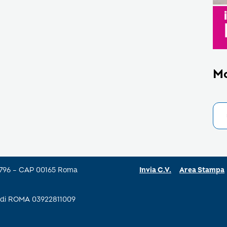
M
a 796 – CAP 00165 Roma
Invia C.V.
Area Stampa
se di ROMA 03922811009