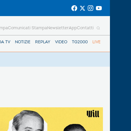
ampa
Comunicati Stampa
Newsletter
App
Contatti
DA TV
NOTIZIE
REPLAY
VIDEO
TG2000
LIVE