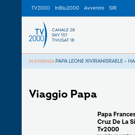
TV2000
InBlu2000
Avvenire
SIR
CANALE 28
SKY 157
TIVUSAT 18
PAPA LEONE XIV
IRAN
ISRAELE – H
IN EVIDENZA:
Viaggio Papa
Papa Francesc
Cruz De La Si
Tv2000