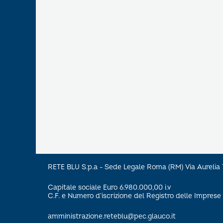
RETE BLU S.p.a - Sede Legale Roma (RM) Via Aureli
Capitale sociale Euro 6.980.000,00 i.v
C.F. e Numero d’iscrizione del Registro delle Impre
amministrazione.reteblu@pec.glauco.it