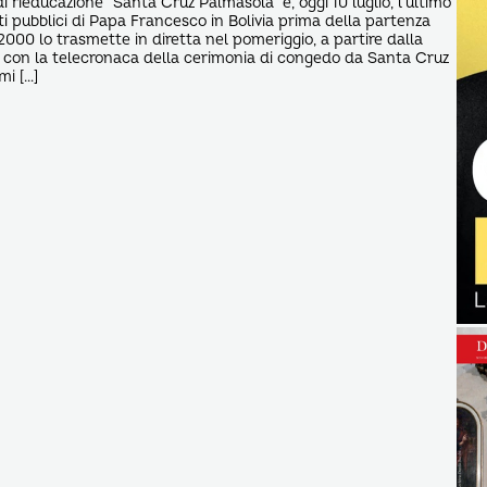
 di rieducazione “Santa Cruz Palmasola” è, oggi 10 luglio, l’ultimo
 pubblici di Papa Francesco in Bolivia prima della partenza
2000 lo trasmette in diretta nel pomeriggio, a partire dalla
 con la telecronaca della cerimonia di congedo da Santa Cruz
mi […]