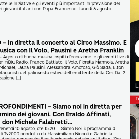
utte le iniziative e gli eventi più importanti in previsione del
i giovani italiani con Papa Francesco. Lunedì 6 agosto
 In diretta il concerto al Circo Massimo. E
sica con Il Volo, Pausini e Aretha Franklin
– Agosto di buona musica, ospiti d’eccezione e gli eventi live di
 inBlu Radio. Franco Battiato, Il Volo, Fiorella Mannoia; Aretha
Michael, Laura Pausini, Alessandra Amoroso, Giò Sada, Elton
tagonisti del palinsesto estivo dell’emittente della Cei. Dal 2
casione […]
OFONDIMENTI – Siamo noi in diretta per
mmino dei giovani. Con Eraldo Affinati,
, don Michele Falabretti…
venerdì 10 agosto, ore 15.20 – Siamo Noi, il programma di
i Tv2000 condotto da Massimiliano Niccoli e Gabriella