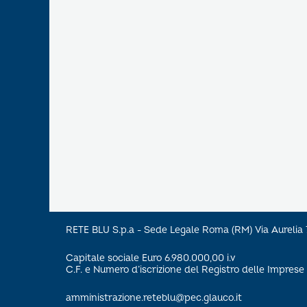
RETE BLU S.p.a - Sede Legale Roma (RM) Via Aureli
Capitale sociale Euro 6.980.000,00 i.v
C.F. e Numero d’iscrizione del Registro delle Impre
amministrazione.reteblu@pec.glauco.it