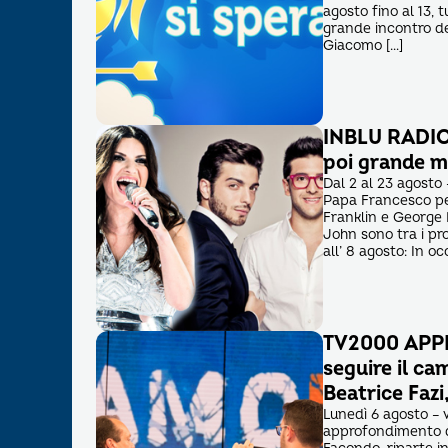
agosto fino al 13, t
grande incontro de
Giacomo […]
INBLU RADIO –
poi grande mu
Dal 2 al 23 agosto 
Papa Francesco per
Franklin e George 
John sono tra i pro
all’ 8 agosto: In oc
TV2000 APPR
seguire il ca
Beatrice Fazi
Lunedì 6 agosto – 
approfondimento d