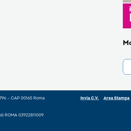
M
a 796 – CAP 00165 Roma
Invia C.V.
Area Stampa
se di ROMA 03922811009