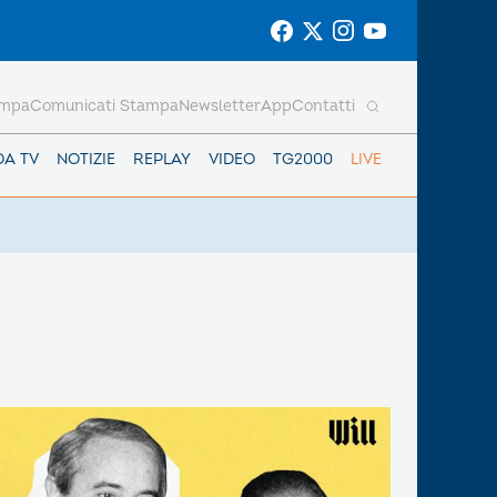
ampa
Comunicati Stampa
Newsletter
App
Contatti
DA TV
NOTIZIE
REPLAY
VIDEO
TG2000
LIVE