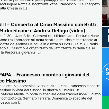
diretta per seguire il pellegrinaggio dei giovani italiani “Per
raggiungere Roma e incontrare Papa Francesco l’11 e 12 agosto.
lla Chiesa in […]
I – Concerto al Circo Massimo con Britti,
Mirkoeilcane e Andrea Delogu (video)
e 21.30 – Alex Britti, Clementino, Mirkoeilcane, Perturbazione,
 Sono tra i protagonisti della serata di musica e spettacolo al
otta da Andrea Delogu e in diretta su Tv2000 e inBlu Radio.
Vado al Massimo’ è organizzato dall’emittente tv della Cei in
la Pastorale giovanile […]
PAPA – Francesco incontra i giovani del
rco Massimo
alle ore 16 e domenica 12 dalle 9.10 – Papa Francesco incontra
Massimo in vista del Sinodo. in diretta su Tv2000 in
Vatican Media. In onda lo speciale della trasmissione ‘Il diario
’ condotto da Gennaro Ferrara. Domenica lo speciale del
ncesco con […]