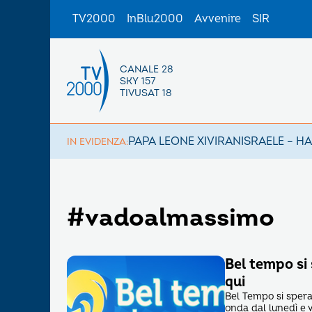
TV2000
InBlu2000
Avvenire
SIR
CANALE 28
SKY 157
TIVUSAT 18
PAPA LEONE XIV
IRAN
ISRAELE – H
IN EVIDENZA:
#vadoalmassimo
Bel tempo si 
qui
Bel Tempo si spera
onda dal lunedì e v