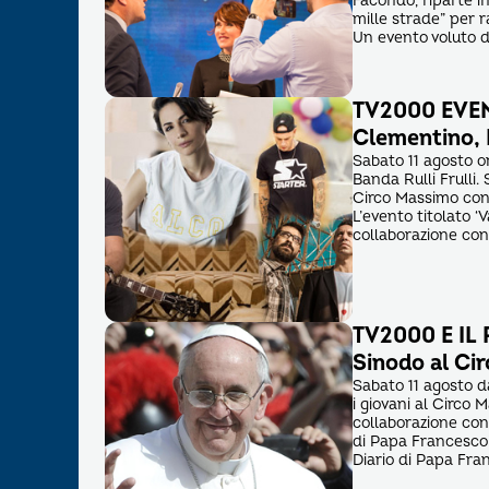
Facondo, riparte in 
mille strade” per 
Un evento voluto da
TV2000 EVENT
Clementino, 
Sabato 11 agosto or
Banda Rulli Frulli.
Circo Massimo cond
L’evento titolato ‘
collaborazione con 
TV2000 E IL 
Sinodo al Ci
Sabato 11 agosto d
i giovani al Circo 
collaborazione con 
di Papa Francesco
Diario di Papa Fra