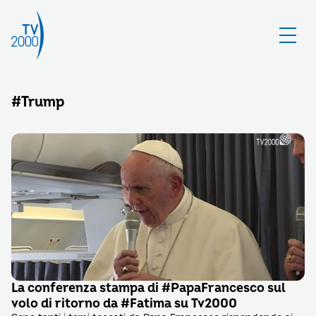
#Trump
La conferenza stampa di #PapaFrancesco sul
volo di ritorno da #Fatima su Tv2000