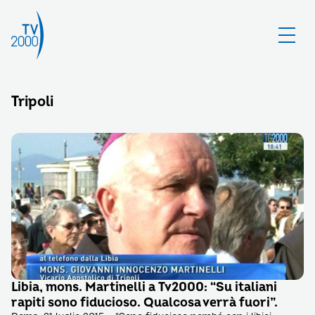
Tripoli
Libia, mons. Martinelli a Tv2000: “Su italiani
rapiti sono fiducioso. Qualcosa verrà fuori”.