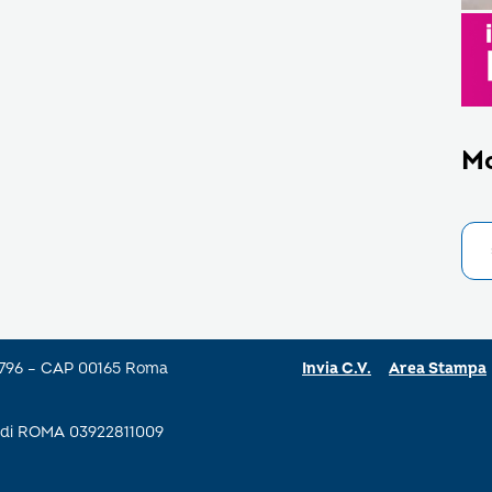
M
a 796 – CAP 00165 Roma
Invia C.V.
Area Stampa
se di ROMA 03922811009