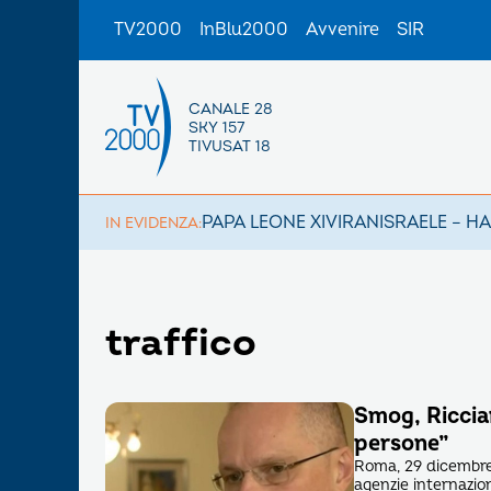
TV2000
InBlu2000
Avvenire
SIR
CANALE 28
SKY 157
TIVUSAT 18
PAPA LEONE XIV
IRAN
ISRAELE – H
IN EVIDENZA:
traffico
Smog, Ricciar
persone”
Roma, 29 dicembre 2
agenzie internazion