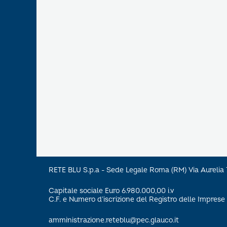
RETE BLU S.p.a - Sede Legale Roma (RM) Via Aureli
Capitale sociale Euro 6.980.000,00 i.v
C.F. e Numero d’iscrizione del Registro delle Impre
amministrazione.reteblu@pec.glauco.it