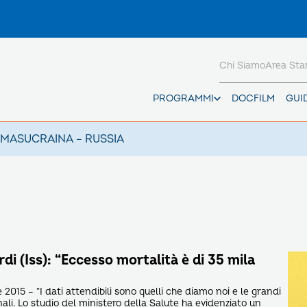
Chi Siamo
Area St
PROGRAMMI
DOCFILM
GUI
AMAS
UCRAINA – RUSSIA
di (Iss): “Eccesso mortalità è di 35 mila
015 – “I dati attendibili sono quelli che diamo noi e le grandi
ali. Lo studio del ministero della Salute ha evidenziato un