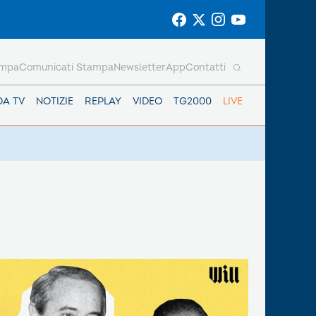
ampa
Comunicati Stampa
Newsletter
App
Contatti
DA TV
NOTIZIE
REPLAY
VIDEO
TG2000
LIVE