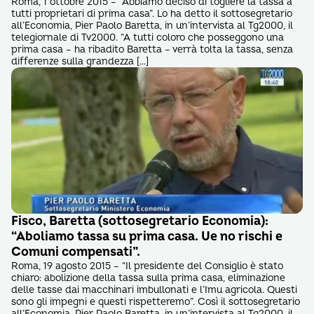
Roma, 1 ottobre 2015 – “Abbiamo deciso di togliere la tassa a
tutti proprietari di prima casa”. Lo ha detto il sottosegretario
all’Economia, Pier Paolo Baretta, in un’intervista al Tg2000, il
telegiornale di Tv2000. “A tutti coloro che posseggono una
prima casa – ha ribadito Baretta – verrà tolta la tassa, senza
differenze sulla grandezza […]
Fisco, Baretta (sottosegretario Economia):
“Aboliamo tassa su prima casa. Ue no rischi e
Comuni compensati”.
Roma, 19 agosto 2015 – “Il presidente del Consiglio è stato
chiaro: abolizione della tassa sulla prima casa, eliminazione
delle tasse dai macchinari imbullonati e l’Imu agricola. Questi
sono gli impegni e questi rispetteremo”. Così il sottosegretario
all’Economia, Pier Paolo Baretta, in un’intervista al Tg2000, il