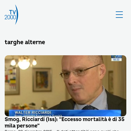
targhe alterne
Smog, Ricciardi (Iss): “Eccesso mortalità è di 35
mila persone”