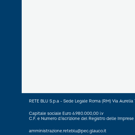
RETE BLU S.p.a - Sede Legale Roma (RM) Via Aureli
Capitale sociale Euro 6.980.000,00 i.v
C.F. e Numero d’iscrizione del Registro delle Impre
amministrazione.reteblu@pec.glauco.it