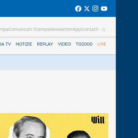
ampa
Comunicati Stampa
Newsletter
App
Contatti
DA TV
NOTIZIE
REPLAY
VIDEO
TG2000
LIVE