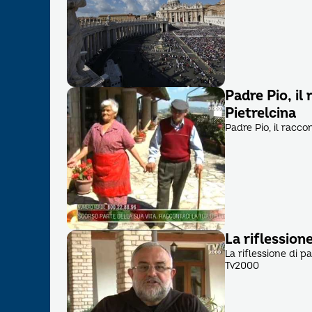
Padre Pio, il
Pietrelcina
Padre Pio, il raccon
La riflession
La riflessione di 
Tv2000