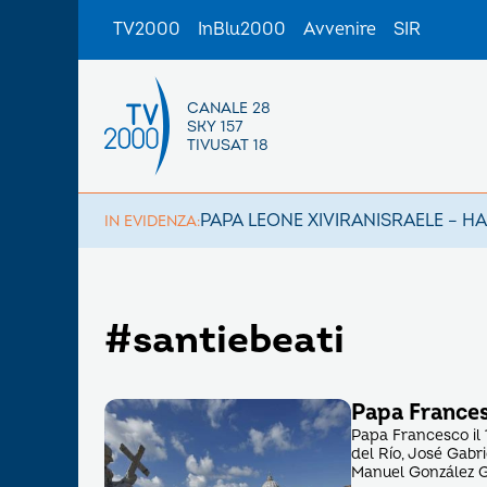
TV2000
InBlu2000
Avvenire
SIR
CANALE 28
SKY 157
TIVUSAT 18
PAPA LEONE XIV
IRAN
ISRAELE – H
IN EVIDENZA:
#santiebeati
Papa Frances
Papa Francesco il 
del Río, José Gabr
Manuel González G