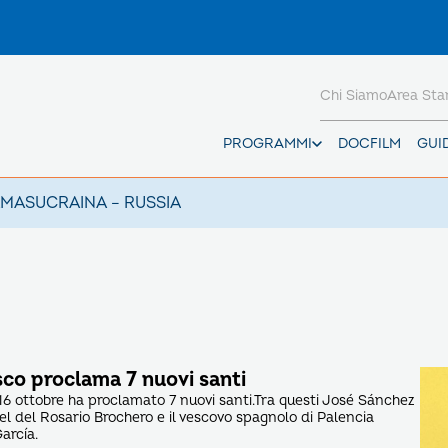
Chi Siamo
Area St
PROGRAMMI
DOCFILM
GUI
AMAS
UCRAINA – RUSSIA
co proclama 7 nuovi santi
16 ottobre ha proclamato 7 nuovi santi.Tra questi José Sánchez
iel del Rosario Brochero e il vescovo spagnolo di Palencia
arcía.