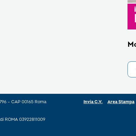
M
a 796 – CAP 00165 Roma
Invia C.V.
Area Stampa
se di ROMA 03922811009