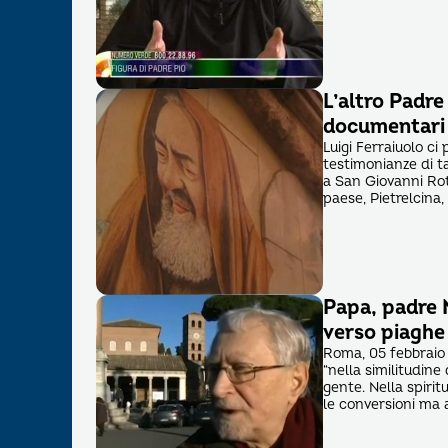
L’altro Padre 
documentari
Luigi Ferraiuolo ci 
testimonianze di ta
a San Giovanni Rot
paese, Pietrelcina
Papa, padre 
verso piaghe 
Roma, 05 febbraio 
“nella similitudine 
gente. Nella spiri
le conversioni ma 