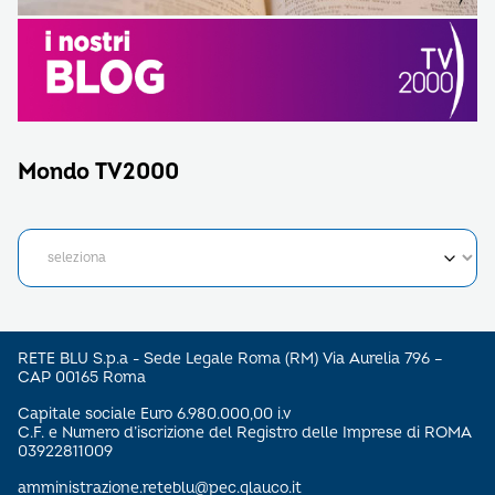
Mondo TV2000
RETE BLU S.p.a - Sede Legale Roma (RM) Via Aurelia 796 –
CAP 00165 Roma
Capitale sociale Euro 6.980.000,00 i.v
C.F. e Numero d’iscrizione del Registro delle Imprese di ROMA
03922811009
amministrazione.reteblu@pec.glauco.it