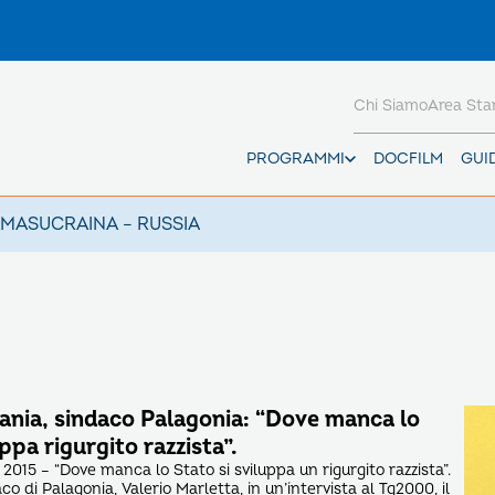
Chi Siamo
Area St
PROGRAMMI
DOCFILM
GUI
AMAS
UCRAINA – RUSSIA
ania, sindaco Palagonia: “Dove manca lo
uppa rigurgito razzista”.
2015 – “Dove manca lo Stato si sviluppa un rigurgito razzista”.
aco di Palagonia, Valerio Marletta, in un’intervista al Tg2000, il