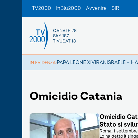
TV2000
InBlu2000
Avvenire
SIR
CANALE 28
SKY 157
TIVUSAT 18
PAPA LEONE XIV
IRAN
ISRAELE – H
IN EVIDENZA:
Omicidio Catania
Omicidio Cat
Stato si svil
Roma, 1 settembre 
Lo ha detto il sind