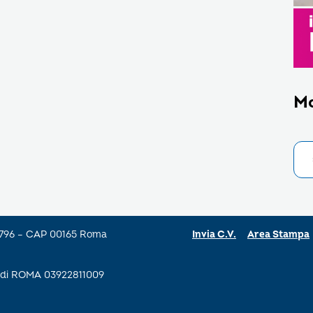
M
a 796 – CAP 00165 Roma
Invia C.V.
Area Stampa
se di ROMA 03922811009