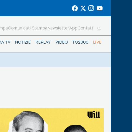
ampa
Comunicati Stampa
Newsletter
App
Contatti
DA TV
NOTIZIE
REPLAY
VIDEO
TG2000
LIVE