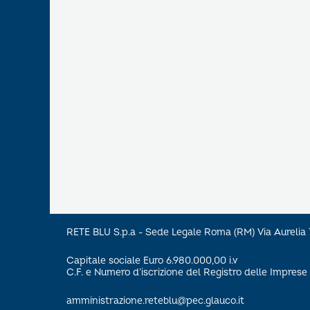
RETE BLU S.p.a - Sede Legale Roma (RM) Via Aureli
Capitale sociale Euro 6.980.000,00 i.v
C.F. e Numero d’iscrizione del Registro delle Impre
amministrazione.reteblu@pec.glauco.it