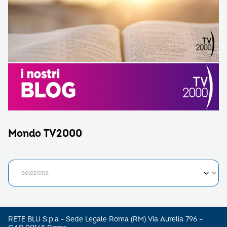
Mondo TV2000
RETE BLU S.p.a - Sede Legale Roma (RM) Via Aurelia 796 –