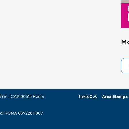
M
a 796 – CAP 00165 Roma
Invia C.V.
Area Stampa
se di ROMA 03922811009