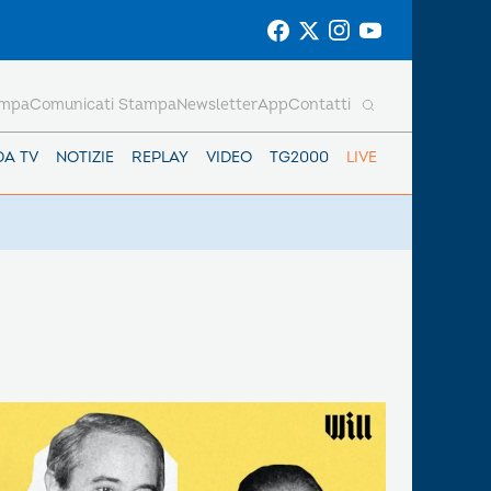
ampa
Comunicati Stampa
Newsletter
App
Contatti
DA TV
NOTIZIE
REPLAY
VIDEO
TG2000
LIVE