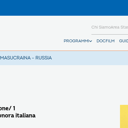
Chi Siamo
Area St
PROGRAMMI
DOCFILM
GUI
AMAS
UCRAINA – RUSSIA
one/ 1
nora italiana