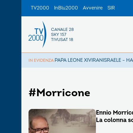
TV2000
InBlu2000
Avvenire
SIR
CANALE 28
SKY 157
TIVUSAT 18
PAPA LEONE XIV
IRAN
ISRAELE – H
IN EVIDENZA:
#Morricone
Ennio Morric
La colonna so