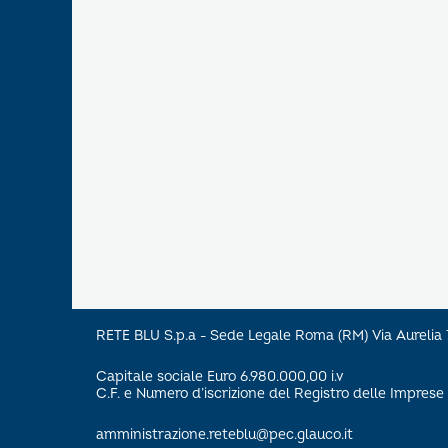
RETE BLU S.p.a - Sede Legale Roma (RM) Via Aureli
Capitale sociale Euro 6.980.000,00 i.v
C.F. e Numero d’iscrizione del Registro delle Impre
amministrazione.reteblu@pec.glauco.it