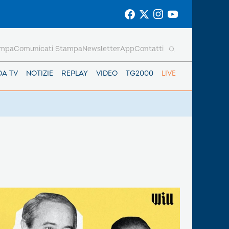
ampa
Comunicati Stampa
Newsletter
App
Contatti
DA TV
NOTIZIE
REPLAY
VIDEO
TG2000
LIVE