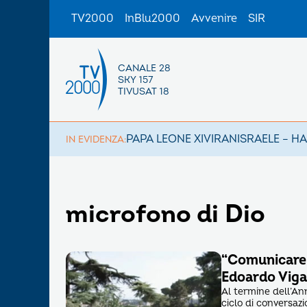
TV2000
InBlu2000
Avvenire
SIR
CANALE 28
SKY 157
TIVUSAT 18
PAPA LEONE XIV
IRAN
ISRAELE – H
IN EVIDENZA:
microfono di Dio
“Comunicare l
Edoardo Viga
Al termine dell’A
ciclo di conversaz