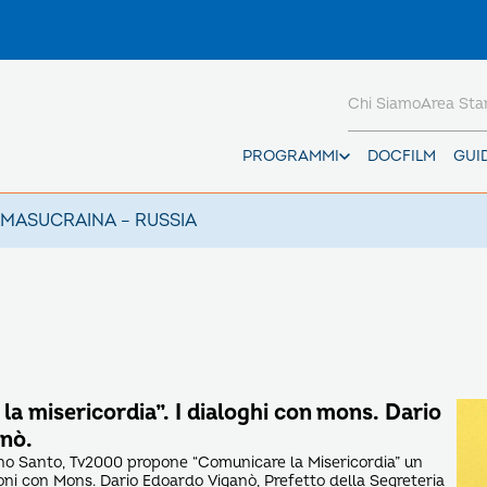
Chi Siamo
Area St
PROGRAMMI
DOCFILM
GUI
AMAS
UCRAINA – RUSSIA
a misericordia”. I dialoghi con mons. Dario
nò.
nno Santo, Tv2000 propone “Comunicare la Misericordia” un
ioni con Mons. Dario Edoardo Viganò, Prefetto della Segreteria