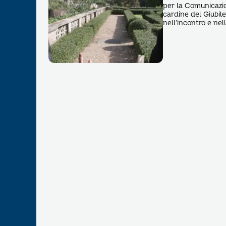
per la Comunicazio
cardine del Giubil
nell’incontro e ne