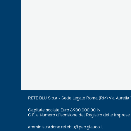
RETE BLU S.p.a - Sede Legale Roma (RM) Via Aureli
Capitale sociale Euro 6.980.000,00 i.v
C.F. e Numero d’iscrizione del Registro delle Impre
amministrazione.reteblu@pec.glauco.it