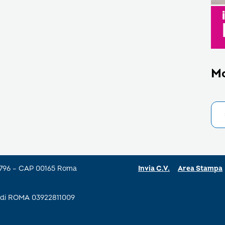
M
a 796 – CAP 00165 Roma
Invia C.V.
Area Stampa
se di ROMA 03922811009