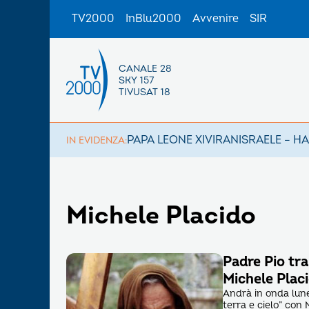
TV2000
InBlu2000
Avvenire
SIR
CANALE 28
SKY 157
TIVUSAT 18
PAPA LEONE XIV
IRAN
ISRAELE – H
IN EVIDENZA:
Michele Placido
Padre Pio tra
Michele Plac
Andrà in onda luned
terra e cielo” con