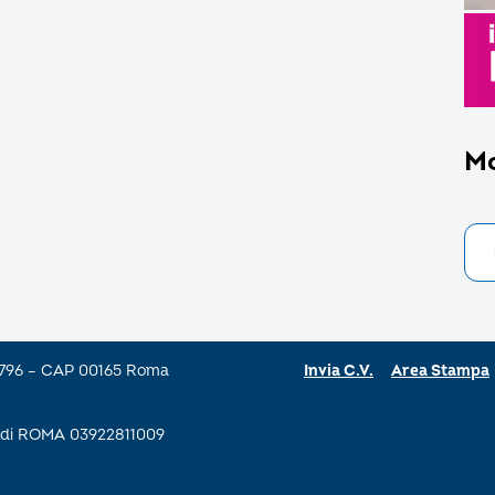
M
a 796 – CAP 00165 Roma
Invia C.V.
Area Stampa
se di ROMA 03922811009