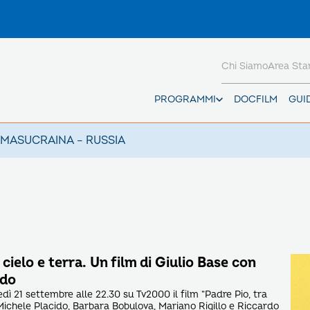
Chi Siamo
Area St
PROGRAMMI
DOCFILM
GUI
AMAS
UCRAINA – RUSSIA
 cielo e terra. Un film di Giulio Base con
ido
ì 21 settembre alle 22.30 su Tv2000 il film “Padre Pio, tra
 Michele Placido, Barbara Bobulova, Mariano Rigillo e Riccardo