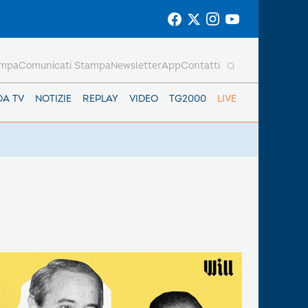
ampa
Comunicati Stampa
Newsletter
App
Contatti
DA TV
NOTIZIE
REPLAY
VIDEO
TG2000
LIVE