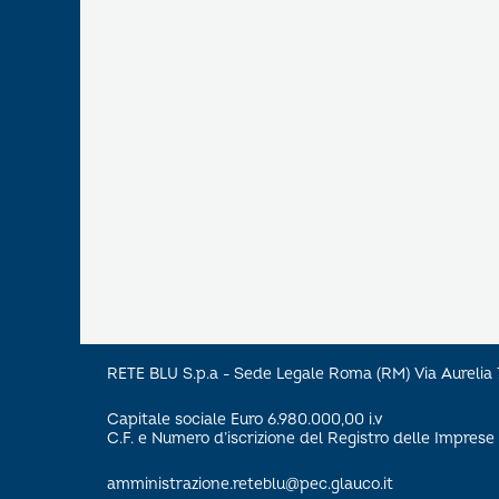
RETE BLU S.p.a - Sede Legale Roma (RM) Via Aureli
Capitale sociale Euro 6.980.000,00 i.v
C.F. e Numero d’iscrizione del Registro delle Impre
amministrazione.reteblu@pec.glauco.it