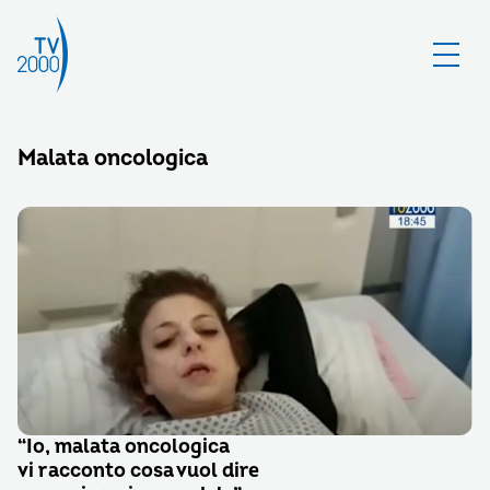
Malata oncologica
“Io, malata oncologica
vi racconto cosa vuol dire