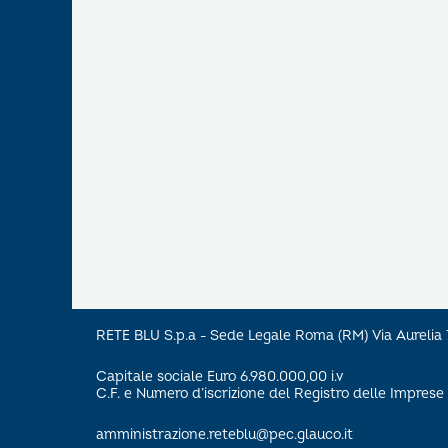
RETE BLU S.p.a - Sede Legale Roma (RM) Via Aureli
Capitale sociale Euro 6.980.000,00 i.v
C.F. e Numero d’iscrizione del Registro delle Impre
amministrazione.reteblu@pec.glauco.it