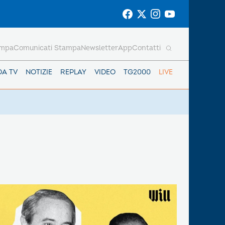
ampa
Comunicati Stampa
Newsletter
App
Contatti
DA TV
NOTIZIE
REPLAY
VIDEO
TG2000
LIVE