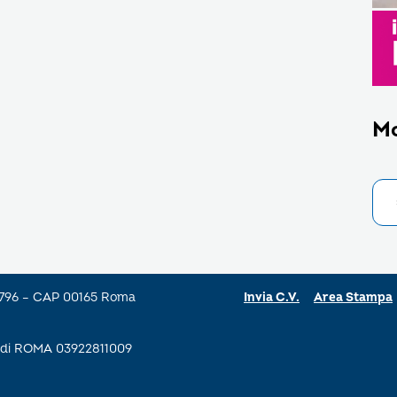
M
a 796 – CAP 00165 Roma
Invia C.V.
Area Stampa
se di ROMA 03922811009