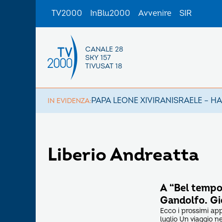
TV2000
InBlu2000
Avvenire
SIR
CANALE 28
SKY 157
TIVUSAT 18
PAPA LEONE XIV
IRAN
ISRAELE – H
IN EVIDENZA:
Liberio Andreatta
A “Bel tempo s
Gandolfo. Gio
Ecco i prossimi ap
luglio Un viaggio ne