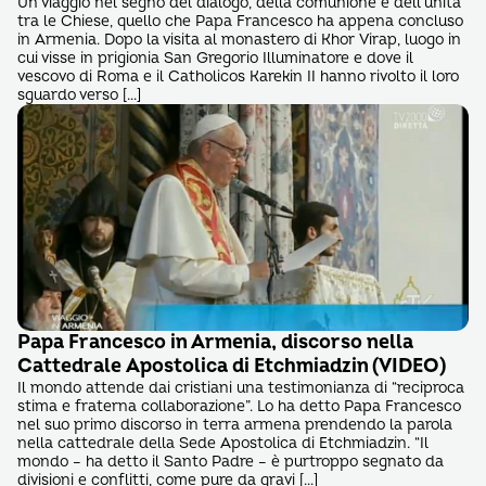
Un viaggio nel segno del dialogo, della comunione e dell’unità
tra le Chiese, quello che Papa Francesco ha appena concluso
in Armenia. Dopo la visita al monastero di Khor Virap, luogo in
cui visse in prigionia San Gregorio Illuminatore e dove il
vescovo di Roma e il Catholicos Karekin II hanno rivolto il loro
sguardo verso […]
Papa Francesco in Armenia, discorso nella
Cattedrale Apostolica di Etchmiadzin (VIDEO)
Il mondo attende dai cristiani una testimonianza di “reciproca
stima e fraterna collaborazione”. Lo ha detto Papa Francesco
nel suo primo discorso in terra armena prendendo la parola
nella cattedrale della Sede Apostolica di Etchmiadzin. “Il
mondo – ha detto il Santo Padre – è purtroppo segnato da
divisioni e conflitti, come pure da gravi […]