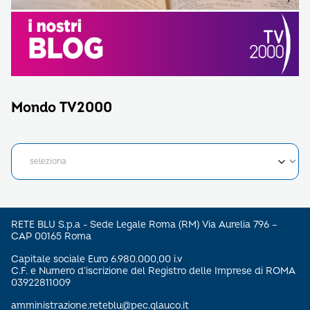
Mondo TV2000
RETE BLU S.p.a - Sede Legale Roma (RM) Via Aurelia 796 –
CAP 00165 Roma
Capitale sociale Euro 6.980.000,00 i.v
C.F. e Numero d’iscrizione del Registro delle Imprese di ROMA
03922811009
amministrazione.reteblu@pec.glauco.it