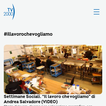
#illavorochevogliamo
Settimane Sociali. “Il lavoro che vogliamo” di
Andrea Salvadore (VIDEO)