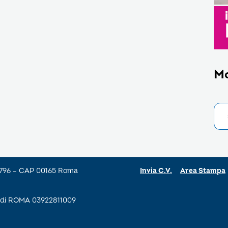
M
a 796 – CAP 00165 Roma
Invia C.V.
Area Stampa
se di ROMA 03922811009