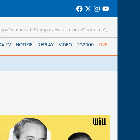
ampa
Comunicati Stampa
Newsletter
App
Contatti
DA TV
NOTIZIE
REPLAY
VIDEO
TG2000
LIVE