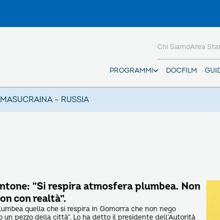
Chi Siamo
Area St
PROGRAMMI
DOCFILM
GUI
AMAS
UCRAINA – RUSSIA
tone: “Si respira atmosfera plumbea. Non
ion con realtà”.
lumbea quella che si respira in Gomorra che non nego
 un pezzo della città”. Lo ha detto il presidente dell’Autorità