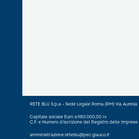
RETE BLU S.p.a - Sede Legale Roma (RM) Via Aureli
Capitale sociale Euro 6.980.000,00 i.v
C.F. e Numero d’iscrizione del Registro delle Impre
amministrazione.reteblu@pec.glauco.it