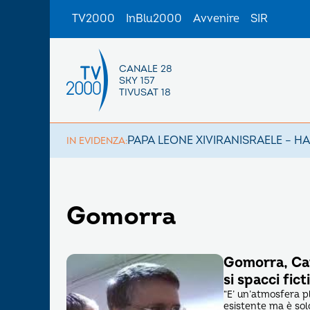
TV2000
InBlu2000
Avvenire
SIR
CANALE 28
SKY 157
TIVUSAT 18
PAPA LEONE XIV
IRAN
ISRAELE – H
IN EVIDENZA:
Gomorra
Gomorra, Can
si spacci fict
“E’ un’atmosfera p
esistente ma è solo