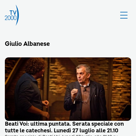
Giulio Albanese
Beati Voi: ultima puntata. Serata speciale con
tutte le catechesi. Lunedì 27 luglio alle 21.10