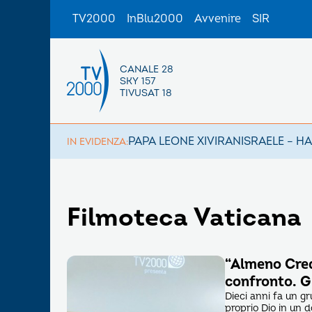
TV2000
InBlu2000
Avvenire
SIR
CANALE 28
SKY 157
TIVUSAT 18
PAPA LEONE XIV
IRAN
ISRAELE – H
IN EVIDENZA:
Filmoteca Vaticana
“Almeno Credo
confronto. G
Dieci anni fa un gr
proprio Dio in un d