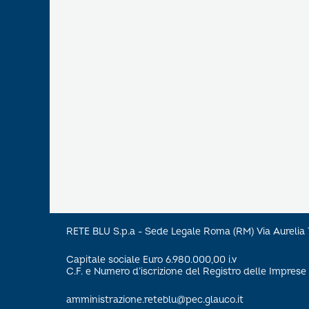
RETE BLU S.p.a - Sede Legale Roma (RM) Via Aureli
Capitale sociale Euro 6.980.000,00 i.v
C.F. e Numero d’iscrizione del Registro delle Impre
amministrazione.reteblu@pec.glauco.it