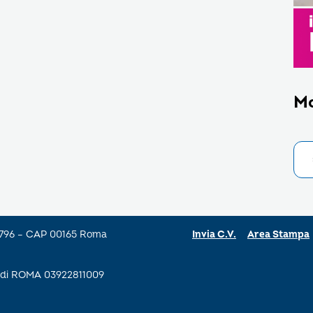
M
a 796 – CAP 00165 Roma
Invia C.V.
Area Stampa
se di ROMA 03922811009