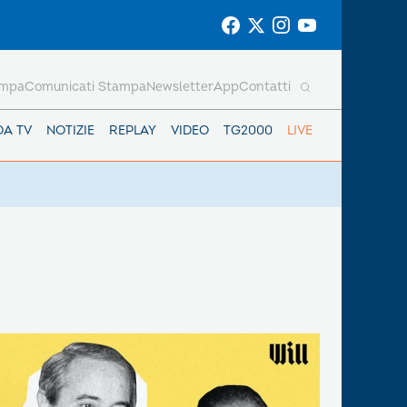
ampa
Comunicati Stampa
Newsletter
App
Contatti
DA TV
NOTIZIE
REPLAY
VIDEO
TG2000
LIVE