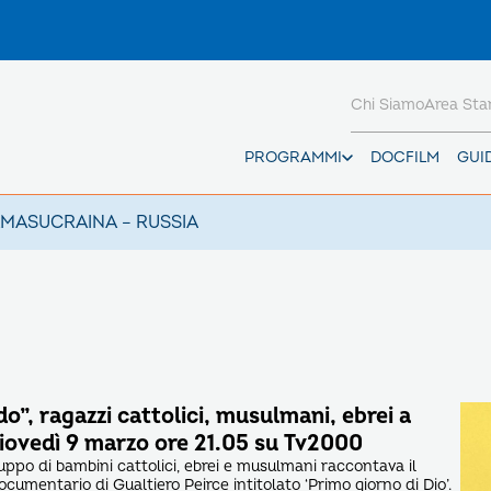
Chi Siamo
Area St
PROGRAMMI
DOCFILM
GUI
AMAS
UCRAINA – RUSSIA
”, ragazzi cattolici, musulmani, ebrei a
iovedì 9 marzo ore 21.05 su Tv2000
uppo di bambini cattolici, ebrei e musulmani raccontava il
ocumentario di Gualtiero Peirce intitolato ‘Primo giorno di Dio’.