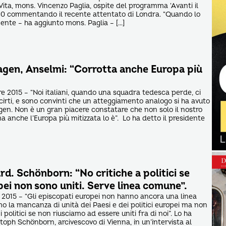
ita, mons. Vincenzo Paglia, ospite del programma ‘Avanti il
00 commentando il recente attentato di Londra. “Quando lo
nente – ha aggiunto mons. Paglia – […]
gen, Anselmi: “Corrotta anche Europa più
 2015 – “Noi italiani, quando una squadra tedesca perde, ci
cirti, e sono convinti che un atteggiamento analogo si ha avuto
gen. Non è un gran piacere constatare che non solo il nostro
 anche l’Europa più mitizzata lo è”. Lo ha detto il presidente
rd. Schönborn: “No critiche a politici se
ei non sono uniti. Serve linea comune”.
2015 – “Gli episcopati europei non hanno ancora una linea
o la mancanza di unità dei Paesi e dei politici europei ma non
 politici se non riusciamo ad essere uniti fra di noi”. Lo ha
stoph Schönborn, arcivescovo di Vienna, in un’intervista al