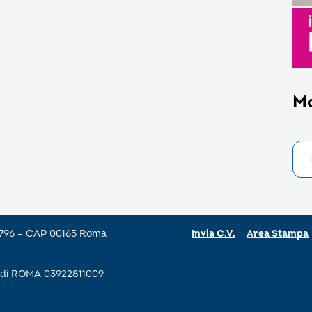
M
a 796 – CAP 00165 Roma
Invia C.V.
Area Stampa
se di ROMA 03922811009