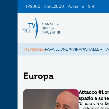
TV2000
InBlu2000
Avvenire
SIR
CANALE 28
SKY 157
TIVUSAT 18
PAPA LEONE XIV
IRAN
ISRAELE – H
IN EVIDENZA:
Europa
Attacco #Lon
spazio a sch
“E’ facile che un’E
impazzite come ques