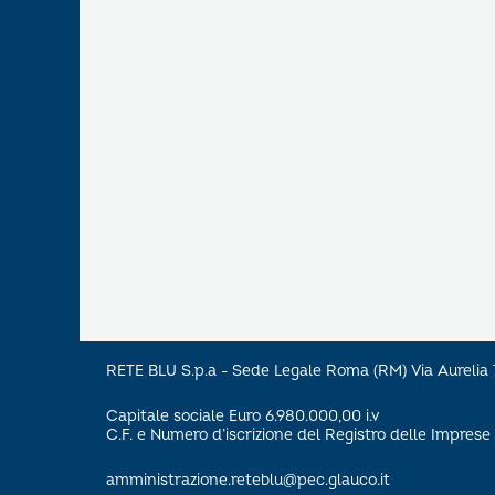
RETE BLU S.p.a - Sede Legale Roma (RM) Via Aureli
Capitale sociale Euro 6.980.000,00 i.v
C.F. e Numero d’iscrizione del Registro delle Impre
amministrazione.reteblu@pec.glauco.it