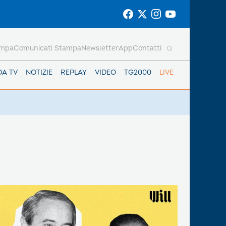
ampa
Comunicati Stampa
Newsletter
App
Contatti
DA TV
NOTIZIE
REPLAY
VIDEO
TG2000
LIVE