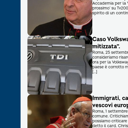
Accademia per la V
prossimo’ su Tv20
spirito di un conti
Caso Volkswa
mitizzata”.
Roma, 25 settembre
consideriamo risar
ora per la Volkswa
paese è corrotto ma
[…]
Immigrati, ca
vescovi europ
Roma, 1 settembre 
comune. Critichiam
possiamo criticare i
detto il card. Chri