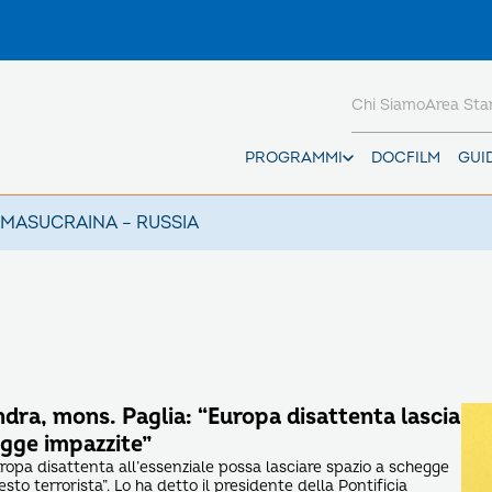
Chi Siamo
Area St
PROGRAMMI
DOCFILM
GUI
AMAS
UCRAINA – RUSSIA
dra, mons. Paglia: “Europa disattenta lascia
egge impazzite”
uropa disattenta all’essenziale possa lasciare spazio a schegge
to terrorista”. Lo ha detto il presidente della Pontificia