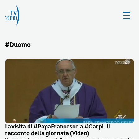
#Duomo
La visita di #PapaFrancesco a #Carpi. Il
racconto della giornata (Video)